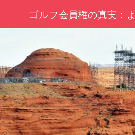
コ
ゴルフ会員権の真実：
ン
テ
理
ン
想
ツ
の
ゴ
へ
ル
ス
フ
キ
ラ
イ
ッ
フ
プ
を
叶
え
る、
賢
い
選
択