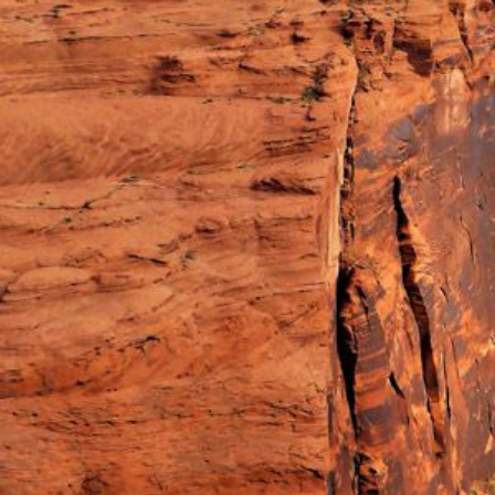
の
た
め
の
情
報
満
載！