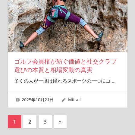
ゴルフ会員権が紡ぐ価値と社交クラブ
選びの本質と相場変動の真実
多くの人が一度は憧れるスポーツの一つにゴ
…
2025年10月21日
Mitsui
投
次
1
2
3
»
の
稿