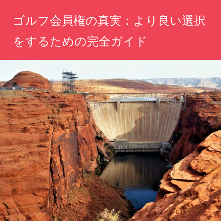
コ
ゴルフ会員権の真実：より良い選択
ン
テ
をするための完全ガイド
ン
理
ツ
想
へ
の
ゴ
ス
ル
キ
フ
ッ
ラ
イ
プ
フ
を
叶
え
る、
賢
い
選