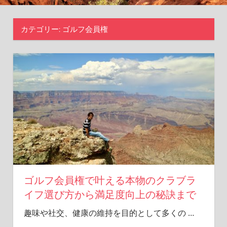
択
の
カテゴリー:
ゴルフ会員権
た
め
の
情
報
満
載！
ゴルフ会員権で叶える本物のクラブラ
イフ選び方から満足度向上の秘訣まで
趣味や社交、健康の維持を目的として多くの
…