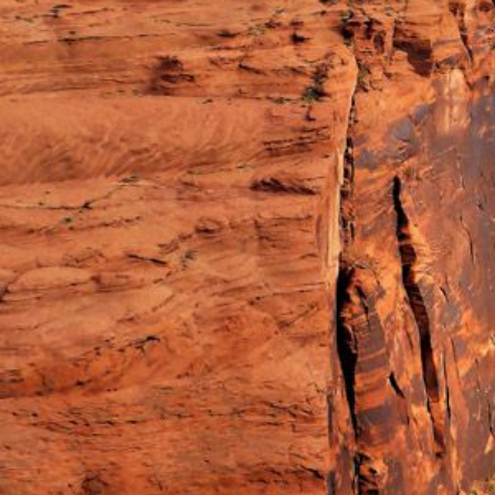
の
た
め
の
情
報
満
載！