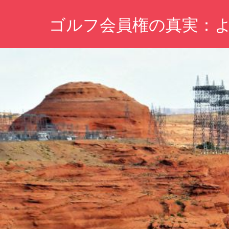
コ
ゴルフ会員権の真実：
ン
テ
理
ン
想
ツ
の
ゴ
へ
ル
ス
フ
キ
ラ
イ
ッ
フ
プ
を
叶
え
る、
賢
い
選
択