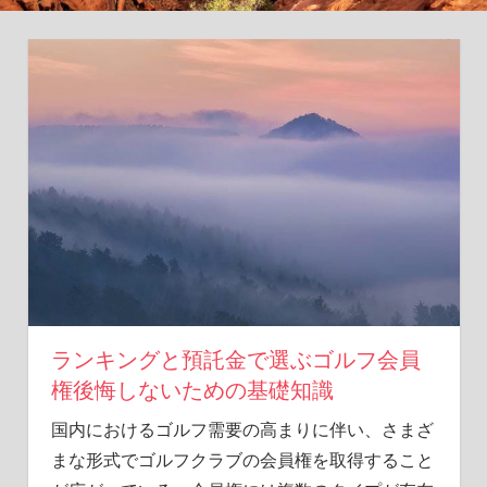
択
の
た
め
の
情
報
満
載！
ランキングと預託金で選ぶゴルフ会員
権後悔しないための基礎知識
国内におけるゴルフ需要の高まりに伴い、さまざ
まな形式でゴルフクラブの会員権を取得すること