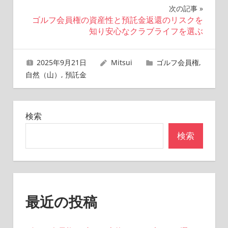
ナ
次の記事
ゴルフ会員権の資産性と預託金返還のリスクを
ビ
知り安心なクラブライフを選ぶ
ゲ
2025年9月21日
Mitsui
ゴルフ会員権
,
ー
自然（山）
,
預託金
シ
ョ
検索
ン
検索
最近の投稿