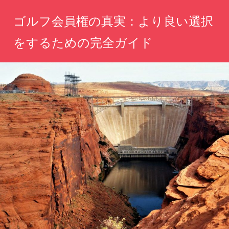
コ
ゴルフ会員権の真実：より良い選択
ン
テ
をするための完全ガイド
ン
理
ツ
想
へ
の
ゴ
ス
ル
キ
フ
ッ
ラ
イ
プ
フ
を
叶
え
る、
賢
い
選